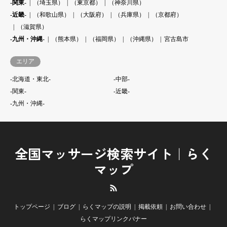
-関東-
（埼玉県）
（東京都）
（神奈川県）
-近畿-
（和歌山県）
（大阪府）
（兵庫県）
（京都府）
（滋賀県）
-九州・沖縄-
（熊本県）
（福岡県）
（沖縄県）
宮古島市
エリア
-北海道・東北-
-中部-
-関東-
-近畿-
-九州・沖縄-
全国マッサージ検索サイト｜らく
マップ
RSS
トップページ
ブログ
らくマップの説明
掲載依頼
お問い合わせ
らくマップリンクバナー