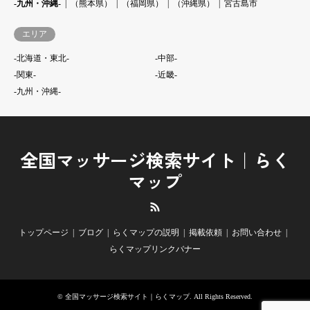
-九州・沖縄-
（熊本県）
（福岡県）
（沖縄県）
宮古島市
エリア
-北海道・東北-
-中部-
-関東-
-近畿-
-九州・沖縄-
全国マッサージ検索サイト｜らく
マップ
RSS
トップページ
ブログ
らくマップの説明
掲載依頼
お問い合わせ
らくマップリンクバナー
©
全国マッサージ検索サイト｜らくマップ
. All Rights Reserved.