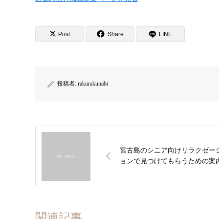
Post
Share
LINE
投稿者:
rakurakunabi
宮古島のシニア向けリラクゼー
ョンで見つけてもらうための案
関連記事