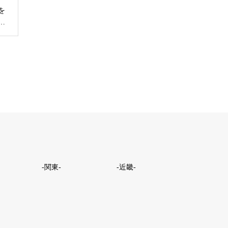
を
…
-関東-
-近畿-