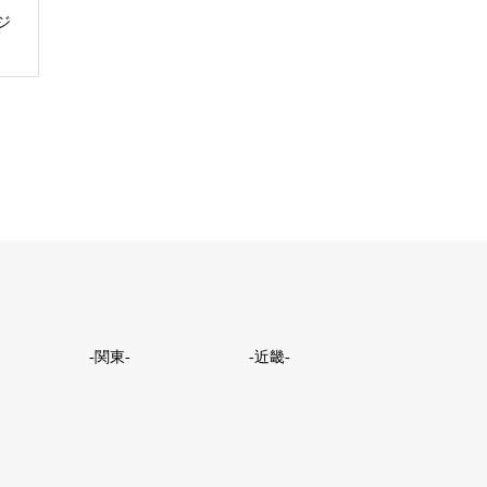
ジ
-関東-
-近畿-