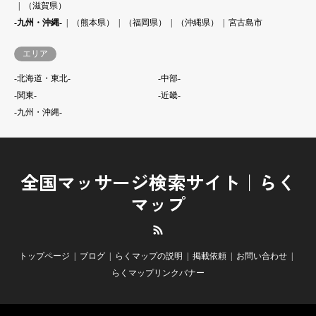
（滋賀県）
-九州・沖縄-
（熊本県）
（福岡県）
（沖縄県）
宮古島市
エリア
-北海道・東北-
-中部-
-関東-
-近畿-
-九州・沖縄-
全国マッサージ検索サイト｜らく
マップ
RSS
トップページ
ブログ
らくマップの説明
掲載依頼
お問い合わせ
らくマップリンクバナー