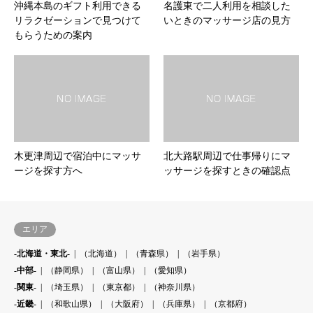
沖縄本島のギフト利用できる
名護東で二人利用を相談した
リラクゼーションで見つけて
いときのマッサージ店の見方
もらうための案内
木更津周辺で宿泊中にマッサ
北大路駅周辺で仕事帰りにマ
ージを探す方へ
ッサージを探すときの確認点
エリア
-北海道・東北-
（北海道）
（青森県）
（岩手県）
-中部-
（静岡県）
（富山県）
（愛知県）
-関東-
（埼玉県）
（東京都）
（神奈川県）
-近畿-
（和歌山県）
（大阪府）
（兵庫県）
（京都府）