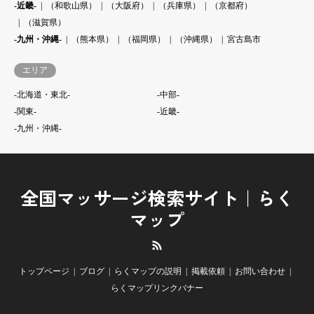
-近畿-
（和歌山県）
（大阪府）
（兵庫県）
（京都府）
（滋賀県）
-九州・沖縄-
（熊本県）
（福岡県）
（沖縄県）
宮古島市
エリア
-北海道・東北-
-中部-
-関東-
-近畿-
-九州・沖縄-
全国マッサージ検索サイト｜らく
マップ
RSS
トップページ
ブログ
らくマップの説明
掲載依頼
お問い合わせ
らくマップリンクバナー