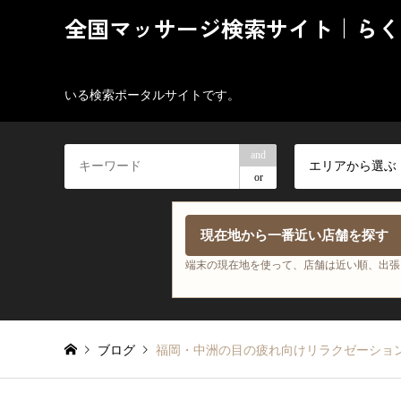
全国マッサージ検索サイト｜らく
いる検索ポータルサイトです。
and
エリアから選ぶ
or
現在地から一番近い店舗を探す
端末の現在地を使って、店舗は近い順、出張
ブログ
福岡・中洲の目の疲れ向けリラクゼーショ