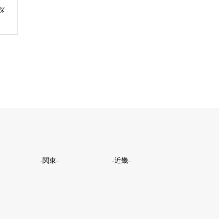
探
-関東-
-近畿-