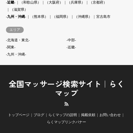
-近畿-
（和歌山県）
（大阪府）
（兵庫県）
（京都府）
（滋賀県）
-九州・沖縄-
（熊本県）
（福岡県）
（沖縄県）
宮古島市
エリア
-北海道・東北-
-中部-
-関東-
-近畿-
-九州・沖縄-
全国マッサージ検索サイト｜らく
マップ
RSS
トップページ
ブログ
らくマップの説明
掲載依頼
お問い合わせ
らくマップリンクバナー