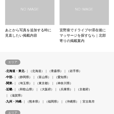
あとから写真を追加する時に
宜野座でドライブや滞在後に
見直したい掲載内容
マッサージを探すなら｜北部
寄りの掲載案内
エリア
-北海道・東北-
（北海道）
（青森県）
（岩手県）
-中部-
（静岡県）
（富山県）
（愛知県）
-関東-
（埼玉県）
（東京都）
（神奈川県）
-近畿-
（和歌山県）
（大阪府）
（兵庫県）
（京都府）
（滋賀県）
-九州・沖縄-
（熊本県）
（福岡県）
（沖縄県）
宮古島市
エリア