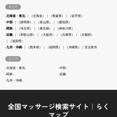
エリア
-北海道・東北-
（北海道）
（青森県）
（岩手県）
-中部-
（静岡県）
（富山県）
（愛知県）
-関東-
（埼玉県）
（東京都）
（神奈川県）
-近畿-
（和歌山県）
（大阪府）
（兵庫県）
（京都府）
（滋賀県）
-九州・沖縄-
（熊本県）
（福岡県）
（沖縄県）
宮古島市
エリア
-北海道・東北-
-中部-
-関東-
-近畿-
-九州・沖縄-
全国マッサージ検索サイト｜らく
マップ