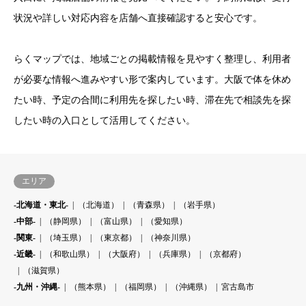
状況や詳しい対応内容を店舗へ直接確認すると安心です。
らくマップでは、地域ごとの掲載情報を見やすく整理し、利用者
が必要な情報へ進みやすい形で案内しています。大阪で体を休め
たい時、予定の合間に利用先を探したい時、滞在先で相談先を探
したい時の入口として活用してください。
エリア
-北海道・東北-
（北海道）
（青森県）
（岩手県）
-中部-
（静岡県）
（富山県）
（愛知県）
-関東-
（埼玉県）
（東京都）
（神奈川県）
-近畿-
（和歌山県）
（大阪府）
（兵庫県）
（京都府）
（滋賀県）
-九州・沖縄-
（熊本県）
（福岡県）
（沖縄県）
宮古島市