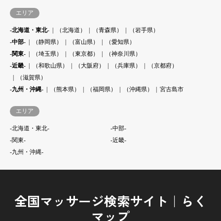
エリア
-北海道・東北-
（北海道）
（青森県）
（岩手県）
-中部-
（静岡県）
（富山県）
（愛知県）
-関東-
（埼玉県）
（東京都）
（神奈川県）
-近畿-
（和歌山県）
（大阪府）
（兵庫県）
（京都府）
（滋賀県）
-九州・沖縄-
（熊本県）
（福岡県）
（沖縄県）
宮古島市
エリア
-北海道・東北-
-中部-
-関東-
-近畿-
-九州・沖縄-
全国マッサージ検索サイト｜らく
マップ