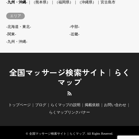
-九州・沖縄-
（熊本県）
（福岡県）
（沖縄県）
宮古島市
エリア
-北海道・東北-
-中部-
-関東-
-近畿-
-九州・沖縄-
全国マッサージ検索サイト｜らく
マップ
RSS
トップページ
ブログ
らくマップの説明
掲載依頼
お問い合わせ
らくマップリンクバナー
©
全国マッサージ検索サイト｜らくマップ
. All Rights Reserved.