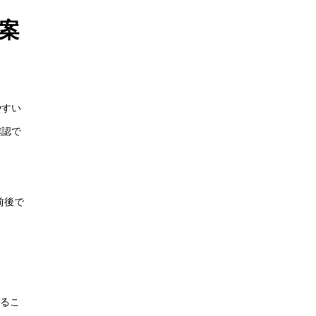
案
やすい
確認で
前後で
するこ