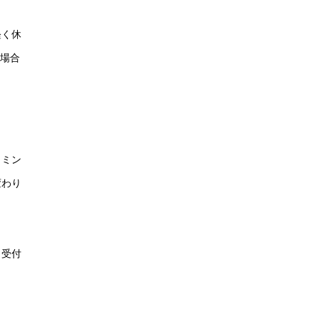
軽く休
る場合
イミン
変わり
、受付