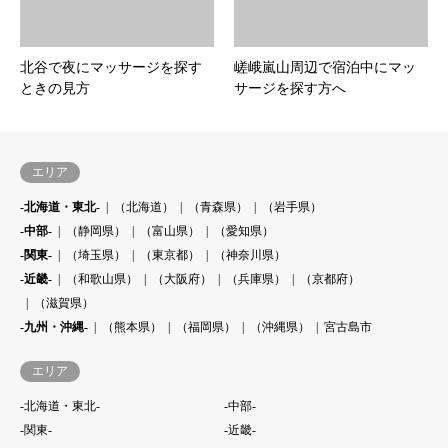
北谷で夜にマッサージを探す
嵯峨嵐山周辺で宿泊中にマッ
ときの見方
サージを探す方へ
エリア
-北海道・東北-
（北海道）
（青森県）
（岩手県）
-中部-
（静岡県）
（富山県）
（愛知県）
-関東-
（埼玉県）
（東京都）
（神奈川県）
-近畿-
（和歌山県）
（大阪府）
（兵庫県）
（京都府）
（滋賀県）
-九州・沖縄-
（熊本県）
（福岡県）
（沖縄県）
宮古島市
エリア
-北海道・東北-
-中部-
-関東-
-近畿-