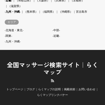
-近畿-
（和歌山県）
（大阪府）
（兵庫県）
（京都府）
（滋賀県）
-九州・沖縄-
（熊本県）
（福岡県）
（沖縄県）
宮古島市
エリア
-北海道・東北-
-中部-
-関東-
-近畿-
-九州・沖縄-
全国マッサージ検索サイト｜らく
マップ
RSS
トップページ
ブログ
らくマップの説明
掲載依頼
お問い合わせ
らくマップリンクバナー