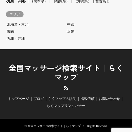
-九州・沖縄-
（熊本県）
（福岡県）
（沖縄県）
宮古島市
エリア
-北海道・東北-
-中部-
-関東-
-近畿-
-九州・沖縄-
全国マッサージ検索サイト｜らく
マップ
RSS
トップページ
ブログ
らくマップの説明
掲載依頼
お問い合わせ
らくマップリンクバナー
©
全国マッサージ検索サイト｜らくマップ
. All Rights Reserved.