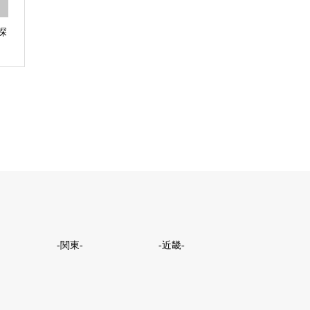
探
-関東-
-近畿-