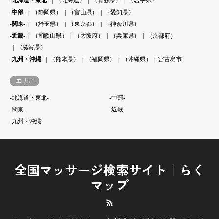
-北海道・東北-
（北海道）
（青森県）
（岩手県）
-中部-
（静岡県）
（富山県）
（愛知県）
-関東-
（埼玉県）
（東京都）
（神奈川県）
-近畿-
（和歌山県）
（大阪府）
（兵庫県）
（京都府）
（滋賀県）
-九州・沖縄-
（熊本県）
（福岡県）
（沖縄県）
宮古島市
エリア
-北海道・東北-
-中部-
-関東-
-近畿-
-九州・沖縄-
全国マッサージ検索サイト｜らく
マップ
RSS