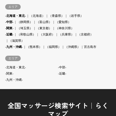
エリア
-北海道・東北-
（北海道）
（青森県）
（岩手県）
-中部-
（静岡県）
（富山県）
（愛知県）
-関東-
（埼玉県）
（東京都）
（神奈川県）
-近畿-
（和歌山県）
（大阪府）
（兵庫県）
（京都府）
（滋賀県）
-九州・沖縄-
（熊本県）
（福岡県）
（沖縄県）
宮古島市
エリア
-北海道・東北-
-中部-
-関東-
-近畿-
-九州・沖縄-
全国マッサージ検索サイト｜らく
マップ