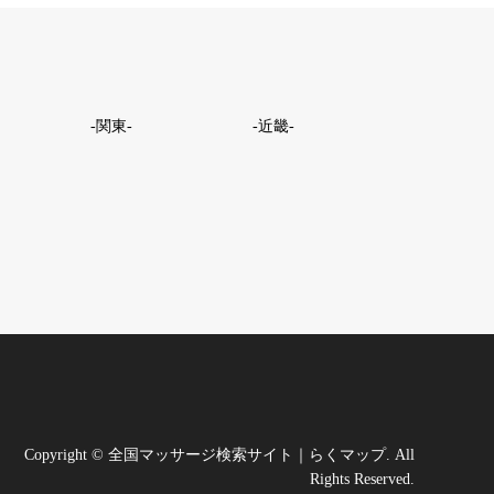
-関東-
-近畿-
｜
Copyright
©
全国マッサージ検索サイト｜らくマップ
. All
Rights Reserved.