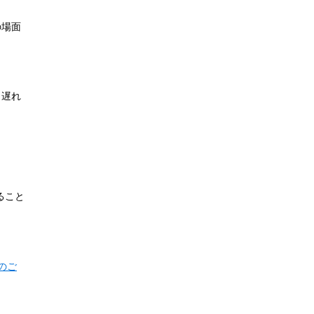
の場面
、遅れ
ること
のご