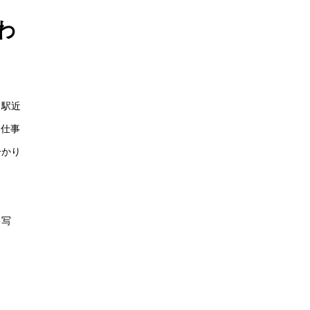
わ
と駅近
、仕事
分かり
、写