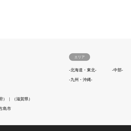
エリア
-北海道・東北-
-中部-
-九州・沖縄-
府）
（滋賀県）
古島市