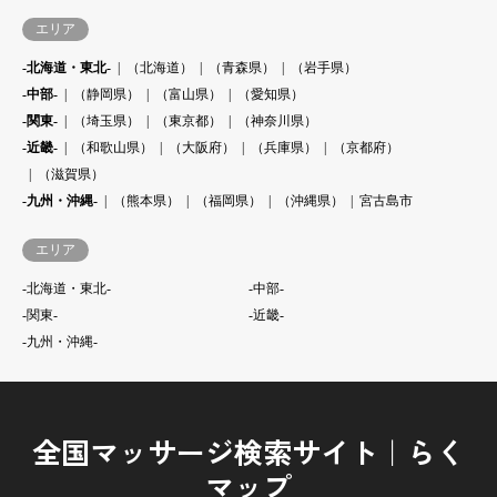
エリア
-北海道・東北-
（北海道）
（青森県）
（岩手県）
-中部-
（静岡県）
（富山県）
（愛知県）
-関東-
（埼玉県）
（東京都）
（神奈川県）
-近畿-
（和歌山県）
（大阪府）
（兵庫県）
（京都府）
（滋賀県）
-九州・沖縄-
（熊本県）
（福岡県）
（沖縄県）
宮古島市
エリア
-北海道・東北-
-中部-
-関東-
-近畿-
-九州・沖縄-
全国マッサージ検索サイト｜らく
マップ