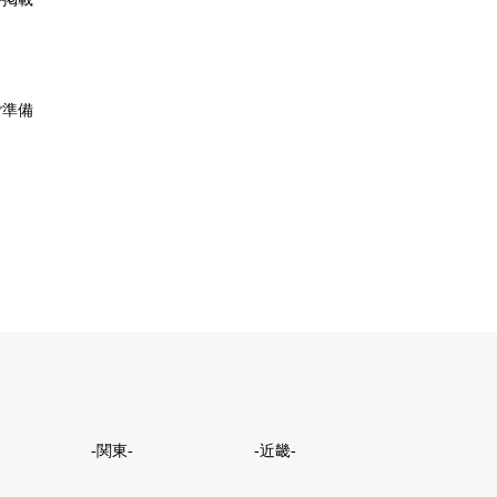
ご準備
-関東-
-近畿-