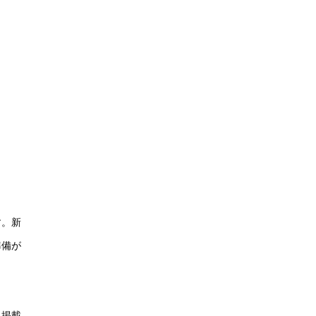
す。新
準備が
料掲載