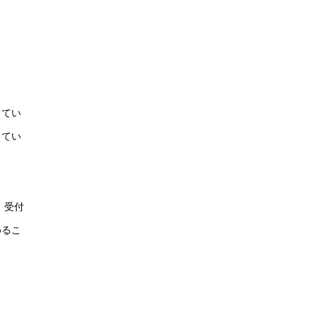
してい
してい
、受付
めるこ