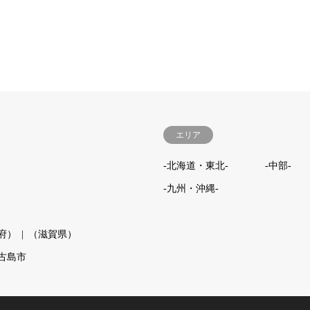
エリア
-北海道・東北-
-中部-
-九州・沖縄-
府）
（滋賀県）
古島市