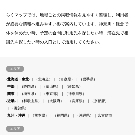
らくマップでは、地域ごとの掲載情報を見やすく整理し、利用者
が必要な情報へ進みやすい形で案内しています。神奈川・鎌倉で
体を休めたい時、予定の合間に利用先を探したい時、滞在先で相
談先を探したい時の入口として活用してください。
エリア
-北海道・東北-
（北海道）
（青森県）
（岩手県）
-中部-
（静岡県）
（富山県）
（愛知県）
-関東-
（埼玉県）
（東京都）
（神奈川県）
-近畿-
（和歌山県）
（大阪府）
（兵庫県）
（京都府）
（滋賀県）
-九州・沖縄-
（熊本県）
（福岡県）
（沖縄県）
宮古島市
エリア