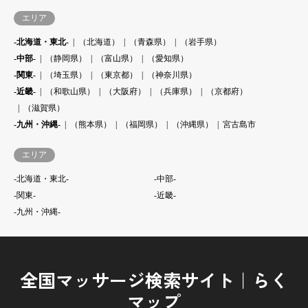
エリア
-北海道・東北-
（北海道）
（青森県）
（岩手県）
-中部-
（静岡県）
（富山県）
（愛知県）
-関東-
（埼玉県）
（東京都）
（神奈川県）
-近畿-
（和歌山県）
（大阪府）
（兵庫県）
（京都府）
（滋賀県）
-九州・沖縄-
（熊本県）
（福岡県）
（沖縄県）
宮古島市
エリア
-北海道・東北-
-中部-
-関東-
-近畿-
-九州・沖縄-
全国マッサージ検索サイト｜らく
マップ