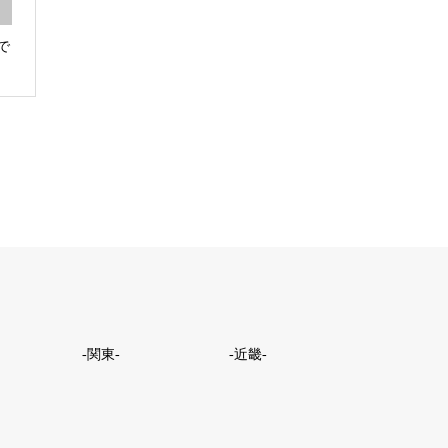
で
-関東-
-近畿-