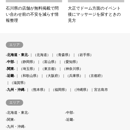
石川県の店舗が無料掲載で問
大正でドーム方面のイベント
い合わせ前の不安を減らす情
後にマッサージを探すときの
報整理
見方
エリア
-北海道・東北-
（北海道）
（青森県）
（岩手県）
-中部-
（静岡県）
（富山県）
（愛知県）
-関東-
（埼玉県）
（東京都）
（神奈川県）
-近畿-
（和歌山県）
（大阪府）
（兵庫県）
（京都府）
（滋賀県）
-九州・沖縄-
（熊本県）
（福岡県）
（沖縄県）
宮古島市
エリア
-北海道・東北-
-中部-
-関東-
-近畿-
-九州・沖縄-