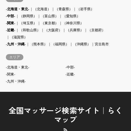
-北海道・東北-
（北海道）
（青森県）
（岩手県）
-中部-
（静岡県）
（富山県）
（愛知県）
-関東-
（埼玉県）
（東京都）
（神奈川県）
-近畿-
（和歌山県）
（大阪府）
（兵庫県）
（京都府）
（滋賀県）
-九州・沖縄-
（熊本県）
（福岡県）
（沖縄県）
宮古島市
エリア
-北海道・東北-
-中部-
-関東-
-近畿-
-九州・沖縄-
全国マッサージ検索サイト｜らく
マップ
RSS