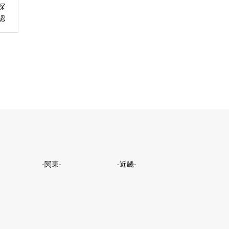
探
認
-関東-
-近畿-