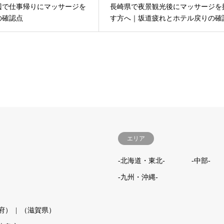
辺で仕事帰りにマッサージを
長崎県で夜景観光後にマッサージを
の確認点
す方へ｜坂道疲れとホテル戻りの確
エリア
-北海道・東北-
-中部-
-九州・沖縄-
府）
（滋賀県）