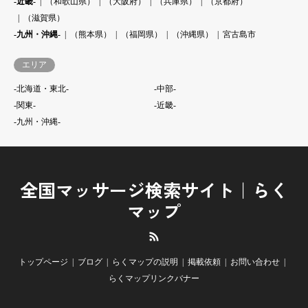
-近畿-
（和歌山県）
（大阪府）
（兵庫県）
（京都府）
（滋賀県）
-九州・沖縄-
（熊本県）
（福岡県）
（沖縄県）
宮古島市
エリア
-北海道・東北-
-中部-
-関東-
-近畿-
-九州・沖縄-
全国マッサージ検索サイト｜らく
マップ
RSS
トップページ
ブログ
らくマップの説明
掲載依頼
お問い合わせ
らくマップリンクバナー