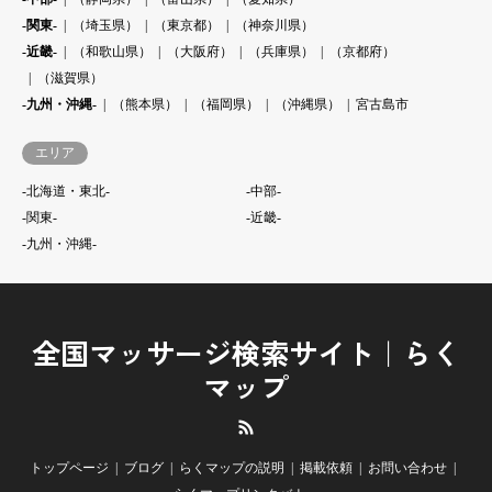
-関東-
（埼玉県）
（東京都）
（神奈川県）
-近畿-
（和歌山県）
（大阪府）
（兵庫県）
（京都府）
（滋賀県）
-九州・沖縄-
（熊本県）
（福岡県）
（沖縄県）
宮古島市
エリア
-北海道・東北-
-中部-
-関東-
-近畿-
-九州・沖縄-
全国マッサージ検索サイト｜らく
マップ
RSS
トップページ
ブログ
らくマップの説明
掲載依頼
お問い合わせ