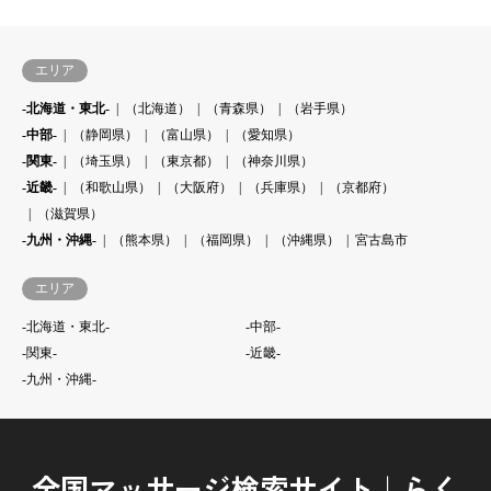
エリア
-北海道・東北-
（北海道）
（青森県）
（岩手県）
-中部-
（静岡県）
（富山県）
（愛知県）
-関東-
（埼玉県）
（東京都）
（神奈川県）
-近畿-
（和歌山県）
（大阪府）
（兵庫県）
（京都府）
（滋賀県）
-九州・沖縄-
（熊本県）
（福岡県）
（沖縄県）
宮古島市
エリア
-北海道・東北-
-中部-
-関東-
-近畿-
-九州・沖縄-
全国マッサージ検索サイト｜らく