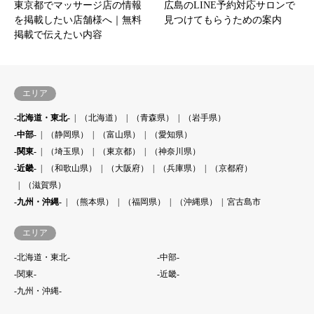
東京都でマッサージ店の情報
広島のLINE予約対応サロンで
を掲載したい店舗様へ｜無料
見つけてもらうための案内
掲載で伝えたい内容
エリア
-北海道・東北-
（北海道）
（青森県）
（岩手県）
-中部-
（静岡県）
（富山県）
（愛知県）
-関東-
（埼玉県）
（東京都）
（神奈川県）
-近畿-
（和歌山県）
（大阪府）
（兵庫県）
（京都府）
（滋賀県）
-九州・沖縄-
（熊本県）
（福岡県）
（沖縄県）
宮古島市
エリア
-北海道・東北-
-中部-
-関東-
-近畿-
-九州・沖縄-