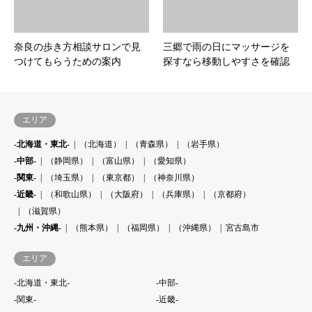
奈良の歩き方相談サロンで見
三郷で雨の日にマッサージを
つけてもらうための案内
探すなら移動しやすさを確認
エリア
-北海道・東北-
（北海道）
（青森県）
（岩手県）
-中部-
（静岡県）
（富山県）
（愛知県）
-関東-
（埼玉県）
（東京都）
（神奈川県）
-近畿-
（和歌山県）
（大阪府）
（兵庫県）
（京都府）
（滋賀県）
-九州・沖縄-
（熊本県）
（福岡県）
（沖縄県）
宮古島市
エリア
-北海道・東北-
-中部-
-関東-
-近畿-