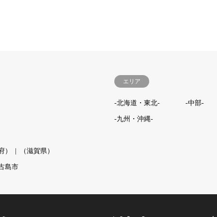
エリア
-北海道・東北-
-中部-
-九州・沖縄-
府）
（滋賀県）
古島市