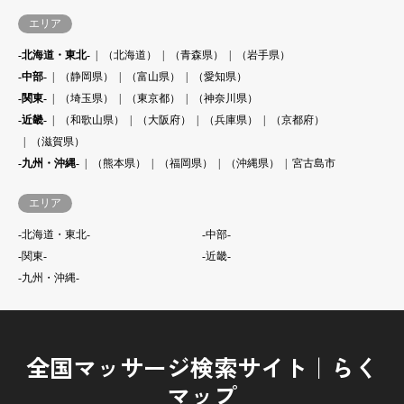
エリア
-北海道・東北-
（北海道）
（青森県）
（岩手県）
-中部-
（静岡県）
（富山県）
（愛知県）
-関東-
（埼玉県）
（東京都）
（神奈川県）
-近畿-
（和歌山県）
（大阪府）
（兵庫県）
（京都府）
（滋賀県）
-九州・沖縄-
（熊本県）
（福岡県）
（沖縄県）
宮古島市
エリア
-北海道・東北-
-中部-
-関東-
-近畿-
-九州・沖縄-
全国マッサージ検索サイト｜らく
マップ