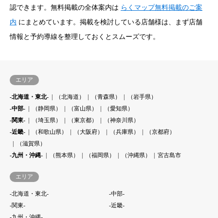
認できます。無料掲載の全体案内は
らくマップ無料掲載のご案
内
にまとめています。掲載を検討している店舗様は、まず店舗
情報と予約導線を整理しておくとスムーズです。
エリア
-北海道・東北-
（北海道）
（青森県）
（岩手県）
-中部-
（静岡県）
（富山県）
（愛知県）
-関東-
（埼玉県）
（東京都）
（神奈川県）
-近畿-
（和歌山県）
（大阪府）
（兵庫県）
（京都府）
（滋賀県）
-九州・沖縄-
（熊本県）
（福岡県）
（沖縄県）
宮古島市
エリア
-北海道・東北-
-中部-
-関東-
-近畿-
-九州・沖縄-