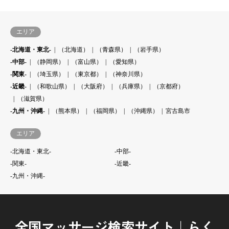
エリア
-北海道・東北-
（北海道）
（青森県）
（岩手県）
-中部-
（静岡県）
（富山県）
（愛知県）
-関東-
（埼玉県）
（東京都）
（神奈川県）
-近畿-
（和歌山県）
（大阪府）
（兵庫県）
（京都府）
（滋賀県）
-九州・沖縄-
（熊本県）
（福岡県）
（沖縄県）
宮古島市
エリア
-北海道・東北-
-中部-
-関東-
-近畿-
-九州・沖縄-
全国マッサージ検索サイト｜らく