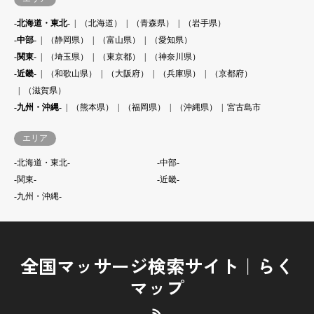
-北海道・東北-
（北海道）
（青森県）
（岩手県）
-中部-
（静岡県）
（富山県）
（愛知県）
-関東-
（埼玉県）
（東京都）
（神奈川県）
-近畿-
（和歌山県）
（大阪府）
（兵庫県）
（京都府）
（滋賀県）
-九州・沖縄-
（熊本県）
（福岡県）
（沖縄県）
宮古島市
エリア
-北海道・東北-
-中部-
-関東-
-近畿-
-九州・沖縄-
全国マッサージ検索サイト｜らく
マップ
RSS