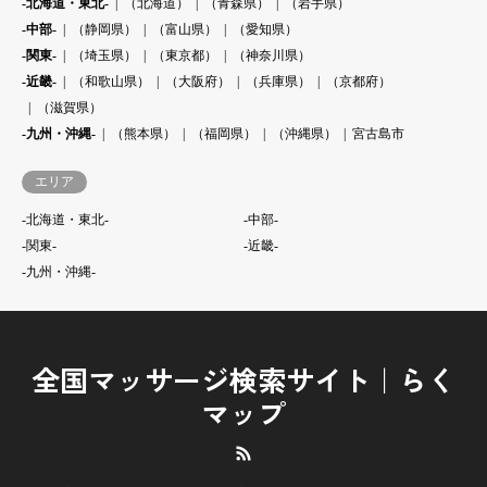
-北海道・東北-
（北海道）
（青森県）
（岩手県）
-中部-
（静岡県）
（富山県）
（愛知県）
-関東-
（埼玉県）
（東京都）
（神奈川県）
-近畿-
（和歌山県）
（大阪府）
（兵庫県）
（京都府）
（滋賀県）
-九州・沖縄-
（熊本県）
（福岡県）
（沖縄県）
宮古島市
エリア
-北海道・東北-
-中部-
-関東-
-近畿-
-九州・沖縄-
全国マッサージ検索サイト｜らく
マップ
RSS