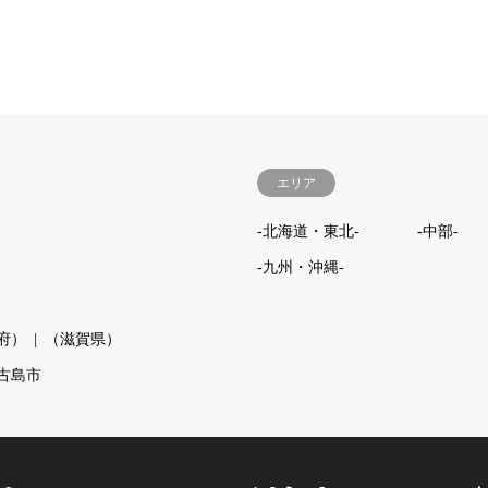
エリア
-北海道・東北-
-中部-
-九州・沖縄-
府）
（滋賀県）
古島市