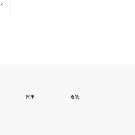
ン
-関東-
-近畿-