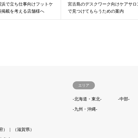
横浜で立ち仕事向けフットケ
宮古島のデスクワーク向けケアサロ
料掲載を考える店舗様へ
で見つけてもらうための案内
エリア
-北海道・東北-
-中部-
-九州・沖縄-
府）
（滋賀県）