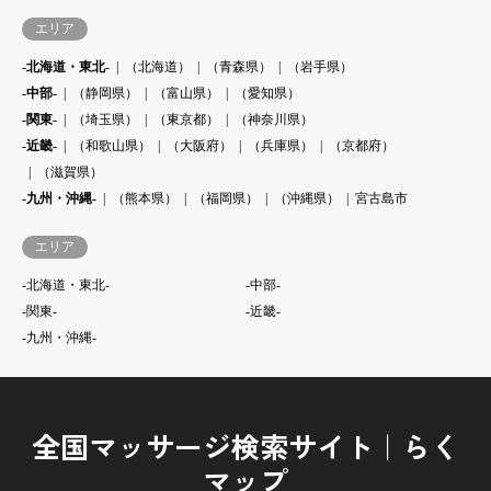
エリア
-北海道・東北-
（北海道）
（青森県）
（岩手県）
-中部-
（静岡県）
（富山県）
（愛知県）
-関東-
（埼玉県）
（東京都）
（神奈川県）
-近畿-
（和歌山県）
（大阪府）
（兵庫県）
（京都府）
（滋賀県）
-九州・沖縄-
（熊本県）
（福岡県）
（沖縄県）
宮古島市
エリア
-北海道・東北-
-中部-
-関東-
-近畿-
-九州・沖縄-
全国マッサージ検索サイト｜らく
マップ