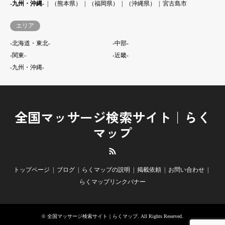
-九州・沖縄-
（熊本県）
（福岡県）
（沖縄県）
宮古島市
エリア
-北海道・東北-
-中部-
-関東-
-近畿-
-九州・沖縄-
全国マッサージ検索サイト｜らく
マップ
RSS
トップページ
ブログ
らくマップの説明
掲載依頼
お問い合わせ
らくマップリンクバナー
©
全国マッサージ検索サイト｜らくマップ
. All Rights Reserved.