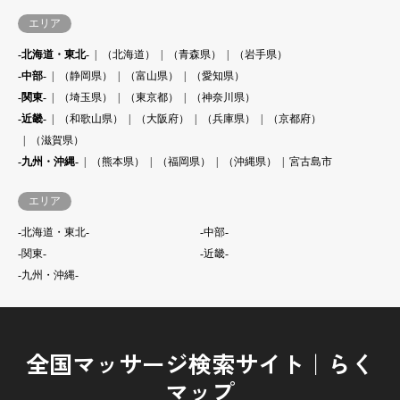
エリア
-北海道・東北-
（北海道）
（青森県）
（岩手県）
-中部-
（静岡県）
（富山県）
（愛知県）
-関東-
（埼玉県）
（東京都）
（神奈川県）
-近畿-
（和歌山県）
（大阪府）
（兵庫県）
（京都府）
（滋賀県）
-九州・沖縄-
（熊本県）
（福岡県）
（沖縄県）
宮古島市
エリア
-北海道・東北-
-中部-
-関東-
-近畿-
-九州・沖縄-
全国マッサージ検索サイト｜らく
マップ