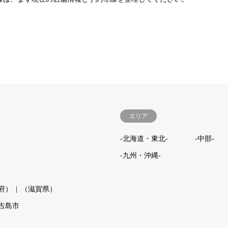
エリア
-北海道・東北-
-中部-
-九州・沖縄-
府）
（滋賀県）
古島市